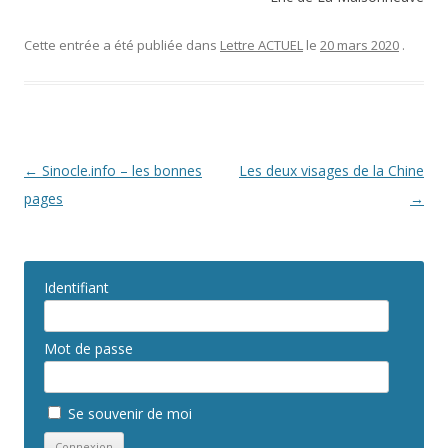
Cette entrée a été publiée dans
Lettre ACTUEL
le
20 mars 2020
.
Navigation des articles
←
Sinocle.info – les bonnes
Les deux visages de la Chine
pages
→
Identifiant
Mot de passe
Se souvenir de moi