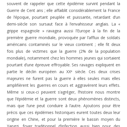
souvent de rappeler que cette épidémie survint pendant la
Guerre de Cent ans ; elle affaiblit considérablement la France
de l’époque, pourtant peuplée et puissante, retardant d’un
demi-siècle son sursaut face à l’envahisseur anglais. La «
grippe espagnole » ravagea aussi l’Europe à la fin de la
première guerre mondiale, provoquée par l’afflux de soldats
américains contaminés sur le vieux continent ; elle fit deux
fois plus de victimes que la guerre (2% de la population
mondiale), notamment chez les hommes jeunes qui sortaient
pourtant d’une épreuve effroyable. Ses ravages expliquent en
partie le déclin européen au XX
siècle. Ces deux crises
e
majeures ne furent pas la guerre à elles seules mais elles
amplifièrent les guerres en cours et aggravèrent leurs effets.
Même si ceux-ci peuvent s’agréger, l’histoire nous montre
que l’épidémie et la guerre sont deux phénomènes distincts,
mais que l’une peut conduire à l’autre. Ajoutons pour être
précis que ces épidémies historiques eurent toutes deux leur
origine en Chine, et pour la première le bassin moyen du
Yangzi, foyer traditionnel d’infection aussi bien pour des