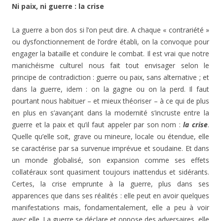
Ni paix, ni guerre : la crise
La guerre a bon dos si l’on peut dire. A chaque « contrariété »
ou dysfonctionnement de l’ordre établi, on la convoque pour
engager la bataille et conduire le combat. Il est vrai que notre
manichéisme culturel nous fait tout envisager selon le
principe de contradiction : guerre ou paix, sans alternative ; et
dans la guerre, idem : on la gagne ou on la perd. Il faut
pourtant nous habituer – et mieux théoriser – à ce qui de plus
en plus en s’avançant dans la modernité s’incruste entre la
guerre et la paix et qu’il faut appeler par son nom :
la crise
.
Quelle qu’elle soit, grave ou mineure, locale ou étendue, elle
se caractérise par sa survenue imprévue et soudaine. Et dans
un monde globalisé, son expansion comme ses effets
collatéraux sont quasiment toujours inattendus et sidérants.
Certes, la crise emprunte à la guerre, plus dans ses
apparences que dans ses réalités : elle peut en avoir quelques
manifestations mais, fondamentalement, elle a peu à voir
avec elle. La guerre se déclare et oppose des adversaires, elle