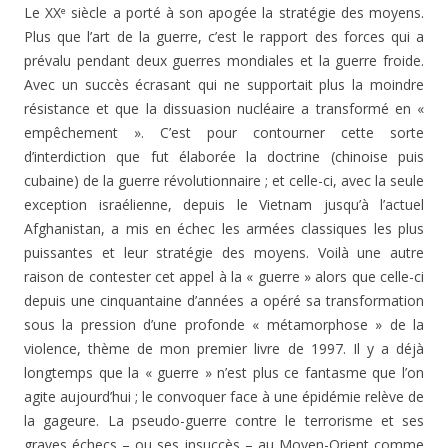
Le XX
siècle a porté à son apogée la stratégie des moyens.
e
Plus que l’art de la guerre, c’est le rapport des forces qui a
prévalu pendant deux guerres mondiales et la guerre froide.
Avec un succès écrasant qui ne supportait plus la moindre
résistance et que la dissuasion nucléaire a transformé en «
empêchement ». C’est pour contourner cette sorte
d’interdiction que fut élaborée la doctrine (chinoise puis
cubaine) de la guerre révolutionnaire ; et celle-ci, avec la seule
exception israélienne, depuis le Vietnam jusqu’à l’actuel
Afghanistan, a mis en échec les armées classiques les plus
puissantes et leur stratégie des moyens. Voilà une autre
raison de contester cet appel à la « guerre » alors que celle-ci
depuis une cinquantaine d’années a opéré sa transformation
sous la pression d’une profonde « métamorphose » de la
violence, thème de mon premier livre de 1997. Il y a déjà
longtemps que la « guerre » n’est plus ce fantasme que l’on
agite aujourd’hui ; le convoquer face à une épidémie relève de
la gageure. La pseudo-guerre contre le terrorisme et ses
graves échecs – ou ses insuccès – au Moyen-Orient comme