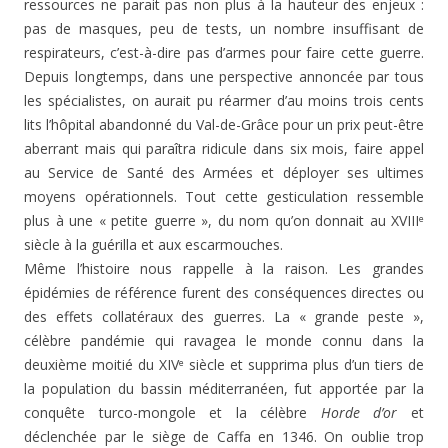
ressources ne parait pas non plus à la hauteur des enjeux :
pas de masques, peu de tests, un nombre insuffisant de
respirateurs, c’est-à-dire pas d’armes pour faire cette guerre.
Depuis longtemps, dans une perspective annoncée par tous
les spécialistes, on aurait pu réarmer d’au moins trois cents
lits l’hôpital abandonné du Val-de-Grâce pour un prix peut-être
aberrant mais qui paraîtra ridicule dans six mois, faire appel
au Service de Santé des Armées et déployer ses ultimes
moyens opérationnels. Tout cette gesticulation ressemble
plus à une « petite guerre », du nom qu’on donnait au XVIII
e
siècle à la guérilla et aux escarmouches.
Même l’histoire nous rappelle à la raison. Les grandes
épidémies de référence furent des conséquences directes ou
des effets collatéraux des guerres. La « grande peste »,
célèbre pandémie qui ravagea le monde connu dans la
deuxième moitié du XIV
siècle et supprima plus d’un tiers de
e
la population du bassin méditerranéen, fut apportée par la
conquête turco-mongole et la célèbre
Horde d’or
et
déclenchée par le siège de Caffa en 1346. On oublie trop